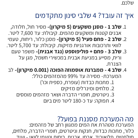
שלכם.
איך זה עובד? 4 שלבי סינון מתקדמים
שלב 1 - מסנן משקעים (5 מיקרון)-
מסיר חול, חלודה,
אבנים קטנות ומשקעים מהמים. קיבולת: עד 7,600 ליטר.
שלב 2 - פחם פעיל (5 מיקרון)-
מסנן כלור, ריחות, טעמי
לוואי ותרכובות אורגניות מזיקות. קיבולת: עד 5,700 ליטר.
שלב 3 - פחם + פוליפוספט (נגד אבנית)-
משפר טעם
וריח, מסייע במניעת אבנית במכשירי חשמל, מגן על
הצנרת.
שלב 4 - ממברנת אוסמוזה הפוכה (0.001 מיקרון)-
לב
המערכת- מסירה עד 99% מהמזהמים כולל:
מתכות כבדות (עופרת, כספית וכו’)
מלחים ומינרלים מזיקים
ניטרטים, חומרי הדברה ושאר מזהמים מומסים
תפוקה: עד כ-180 ליטר מים ביום
מה המערכת מסננת בפועל?
המערכת מטהרת את המים ממגוון רחב של מזהמים:
כלור, מתכות כבדות, חנקות וניטרטים, חומרי הדברה, מלחים,
סולפטים, פלואוריד, ארסן, אבנית, ריחות וטעמי לוואי - ועוד.