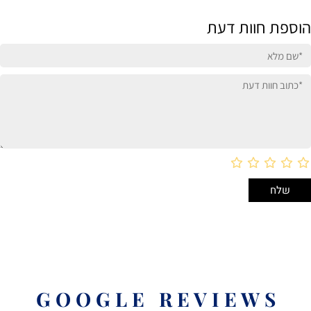
הוספת חוות דעת
G O O G L E R E V I E W S