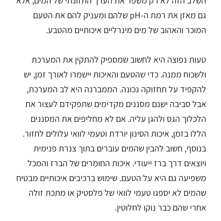
השלב הזה לא רק משפר את הערך התזונתי של המים, אלא
גם מאזן את רמת ה-pH שלהם ומעניק להם את הטעם
המוכר והאהוב של מים מינרליים איכותיים מהטבע.
טעות נפוצה היא לחשוב שמספיק להתקין את המערכת
ולשכוח ממנה. כדי שהטעם והאיכות יישמרו לאורך זמן, יש
להקפיד על תחזוקה נכונה. הממברנה היא לב המערכת,
אבל סביבה ישנם מסננים מקדימים שתפקידם לעצור את
הלכלוך הגס ולהגן עליה. אם לא מחליפים את המסננים
הללו בזמן, איכות הסינון יורדת וטעמי לוואי עלולים לחזור.
בנוסף, חשוב להבין שהמים עוברים בתוך צנרת פנימית
ויוצאים דרך ברז ייעודי. איכות החומרים של הברז והמכל
משפיעה גם היא על הטעם. שימוש ברכיבים איכותיים מבטיח
שהמים לא יספגו טעמי לוואי של פלסטיק או מתכת זולה
אחרי שהם כבר נוקו לחלוטין.