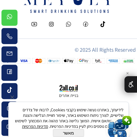
© 2025 All Rights Reserved
✕
בניית אתרים
לידיעתך, באתרנו נעשה שימוש בקבצי Cookies, לרבות של צדדים
שלישיים, לצורך ניתוח השימוש באתר, שיפור חוויית הגלישה והצגת
פרסום מותאם אישית. המשך גלישה באתר מהווה את הסכמתך לשימוש
שלום 👋 אני הצ'אטבוט של האתר!
זה. לפרטים נוספים ניתן לעיין במדיניות הפרטיות.
מדיניות הפרטיות
צריך עזרה? התחל שיחה..
מאשר