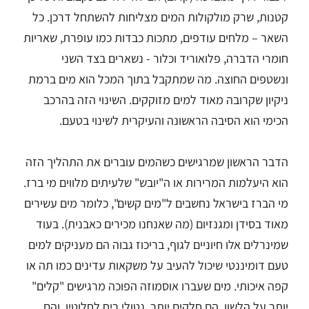
קטנות, שרק מולקולות המים מצליחות להשתחל דרכן. כל
השאר – מלחים עודפים, מתכות כבדות כמו עופרת, שאריות
חומרי הדברה, פלואוריד וכלור - נשארים בצד השני
ונשטפים החוצה. מה שמתקבל בתוך המכל הוא מים ברמת
ניקיון שקרובה מאוד למים מזוקקים. השינוי הזה בהרכב
הכימי הוא הסיבה הראשונה והעיקרית לשינוי בטעם.
הדבר הראשון שמרגישים כשהמים עוברים את התהליך הזה
הוא היעלמות המרירות או ה"יובש" שלעיתים מלווים מי ברז.
מי הברז בישראל נחשבים ל"מים קשים", כלומר מים עשירים
מאוד בסידן ומגנזיום (מה שאנחנו מכירים כאבנית). בעוד
שמינרלים אלו חיוניים לגוף, בריכוז גבוה הם מעניקים למים
טעם דומיננטי שיכול להעיב על משקאות עדינים כמו תה או
קפה איכותי. מים שעברו אוסמוזה הפוכה מרגישים "קלים"
יותר על הלשון. הם חלקים יותר, נטולי ריח לחלוטין, והם