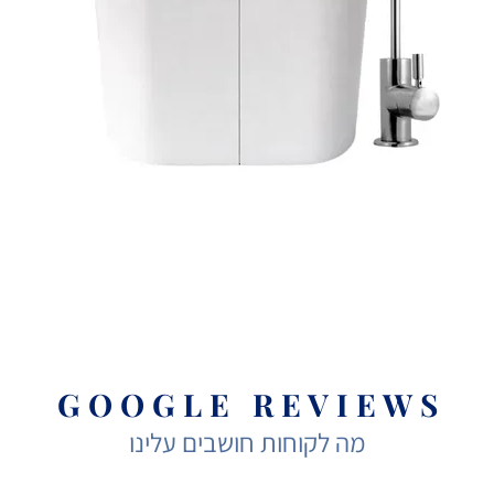
G O O G L E R E V I E W S
מה לקוחות חושבים עלינו