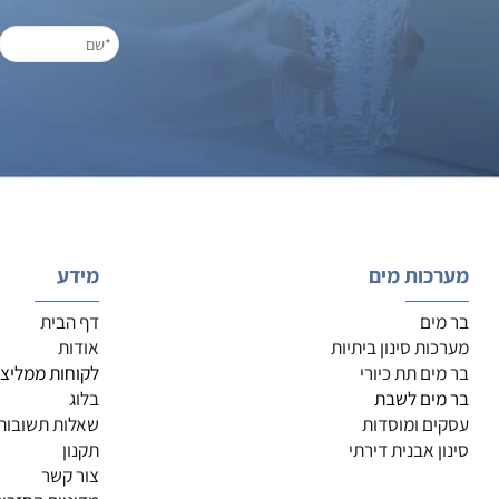
לעס
חייגו ל: 3362218
או השאירו פרטים
כות מים
מידע
ים
דף הבית