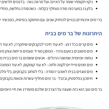
בר מים דורש תחזוקה מינימלית - כמה דקות מדי פעם שומרות על המכ
החלפת מסנן היא פעולה פשוטה וקלה - המסנן מחליק החוצה, מסנן חדש 
ניקוי תקופתי שומר על היגיינה ועל מראה נאה - בדגמים חדשים יש ח
בלון גז במערכות סודה מוחלף בקלות - כשהסודה נחלשת, מחליפים בלו
מים איכותיים בנויים להחזיק שנים. עם תחזוקה בסיסית, המכשיר ילווה את
רונות של בר מים בבית
מים קרים בכל רגע - לא עוד חיכוי לבקבוקים שיתקררו, לא עוד תסכול
מים מסוננים בטעם נהדר - המסנן מוריד טעמים וריחות ונותן מים נקיי
נוחות יומיומית שמשנה הרגלים - אנשים ששמים בר מים בבית מגלים שהם 
מים חמים מיידיים לקפה ולתה - לא עוד קומקום, לא עוד המתנה. בוקר 
מים מוגזים בבית לאוהבי הסודה - בלי לסחוב בקבוקים, בלי פלסטיק 
חיסכון בפלסטיק ובזבל - בר מים מחליף עשרות ומאות בקבוקים בשנה.