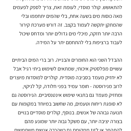
להתאושש. קולר מוסדי, לעומת זאת, צריך לספק לפעמים
מאה כוסות מים בשעה אחת, בלי שהמים יתחממו ובלי
שהמתקן יתקשה לעמוד בקצב. זה דורש מערכת קירור
הרבה יותר חזקה, מיכלי מים גדולים יותר ומדחס שיכול
לעבוד ברציפות בלי להתחמם יתר על המידה.
ההבדל השני הוא החומרים והבנייה. רוב ברי המים הביתיים
עשויים מפלסטיק איכותי, שמתאים לשימוש ביתי רגיל אבל
לא יחזיק מעמד בסביבה מוסדית. קולרים למוסדות מיוצרים
לרוב מנירוסטה - חומר עמיד בפני חלודה, קל לניקוי,
ומחזיק מעמד גם בתנאי שימוש אינטנסיביים. הנירוסטה גם
לא סופגת ריחות וטעמים, מה שחשוב במיוחד במקומות עם
תנועה גבוהה של אנשים. בנוסף, קולרים מוסדיים בנויים
בצורה יציבה יותר, עם משקל גבוה יותר שמונע מהם
להתהפך או לזוז ממקומם גם כשהרבה אנשים משתמשים