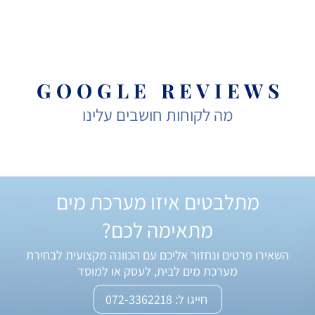
G O O G L E R E V I E W S
מה לקוחות חושבים עלינו
מתלבטים איזו מערכת מים
מתאימה לכם?
השאירו פרטים ונחזור אליכם עם הכוונה מקצועית לבחירת
מערכת מים לבית, לעסק או למוסד
חייגו ל: 072-3362218