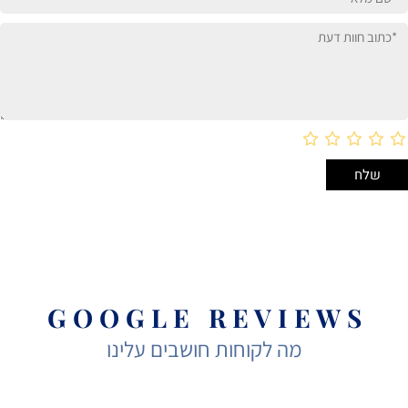
G O O G L E R E V I E W S
מה לקוחות חושבים עלינו