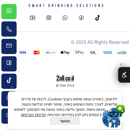
© 2025 All Rights Reserved
✕
בניית אתרים
לידיעתך, באתרנו נעשה שימוש בקבצי Cookies, לרבות של צדדים
שלישיים, לצורך ניתוח השימוש באתר, שיפור חוויית הגלישה והצגת
פרסום מותאם אישית. המשך גלישה באתר מהווה את הסכמתך לשימוש
שלום 👋 אני הצ'אטבוט של האתר!
זה. לפרטים נוספים ניתן לעיין במדיניות הפרטיות.
מדיניות הפרטיות
צריך עזרה? התחל שיחה..
מאשר