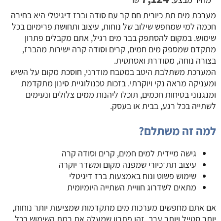
מערכת מים תת כיורית חם קר עם סודה וברז דיגיטלי היא בחירה
חכמה למי שמחפש שילוב של נוחות, עיצוב ותחושת פרימיום בכל
שימוש. במקום להסתפק בבר מים רגיל, אתם מקבלים פתרון
מתקדם שמספק מים חמים, קרים וסודה קרה ישירות מהברז,
בצורה נוחה, מסודרת ואסתטית.
המערכת משתלבת היטב במטבח מודרני, חוסכת מקום על השיש
ומעניקה מראה נקי ויוקרתי. בזכות טכנולוגיית סינון מתקדמת
ומנגנוני בטיחות חכמים, תוכלו ליהנות ממים צלולים ונעימים
לשתייה בכל רגע, בבית או בעסק.
למה זה משתלם?
גישה מיידית למים חמים, קרים וסודה קרה
עיצוב תת־כיורי שמפנה מקום ומשדר יוקרה
שימוש פשוט ונוח באמצעות ברז דיגיטלי
מתאים לשדרוג חוויית השתייה היומיומית
אם אתם מחפשים מערכות מים מתקדמות שמציעות יותר נוחות,
יותר סטייל ויותר ערך, זהו פתרון שמעלה את רמת השימוש בכל