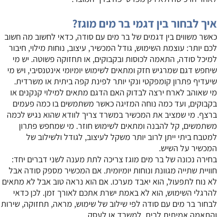
איך לבחור בין דגמי בר מים מוגז?
כאשר משווים בין דגמים של בר מים עם סודה, כדאי לחשוב מה חשוב
לכם יותר: עוצמת השימוש, גודל המכשיר, עיצוב, נוחות מילוי, חיבור
למיכל סודה, התאמה לכוסות ובקבוקים, או תחזוקה פשוטה. יש מי
שיחפש דגם שמרגיש חזק ומתאים לשימוש יומיומי אינטנסיבי, ויש מי
שיעדיף פתרון קומפקטי ונקי יותר לפינת קפה ביתית או משרדית.
מי שאוהב לארח ירצה לבדוק האם הדגם מתאים למילוי קנקנים או
בקבוקים, ועד כמה נוחה המזיגה כאשר משתמשים בו כמה פעמים
ברצף. מי שמציב את המכשיר במשרד צריך לוודא שהוא נגיש לכמה
משתמשים, קל להבנה ומתאים לשימוש חוזר. מי שמחפש פתרון
למטבח ביתי ייתן לרוב יותר משקל לעיצוב, לגודל ולשילוב של
המכשיר על השיש.
בחירה נכונה של בר מים מוגז צריכה לתת מענה לשני דברים יחד:
חוויית שתייה מגוונת ונוחות יומיומית. אם המכשיר מספק סודה אבל
לא נוח לתפעול, הוא יאבד מערכו. אם הוא נראה טוב אבל לא מתאים
להרגלי השימוש, הוא לא באמת ישרת אתכם לאורך זמן. לכן כדאי
לבחור בר מים עם סודה לפי שילוב של שימוש, מראה, תחזוקה, שירות
והתאמה אמיתית לבית, למשרד או לעסק.