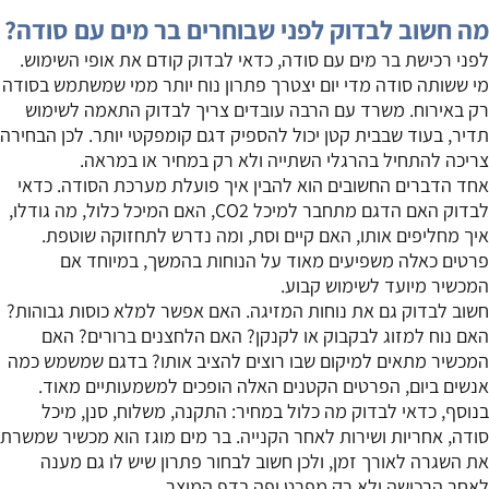
מה חשוב לבדוק לפני שבוחרים בר מים עם סודה?
לפני רכישת בר מים עם סודה, כדאי לבדוק קודם את אופי השימוש.
מי ששותה סודה מדי יום יצטרך פתרון נוח יותר ממי שמשתמש בסודה
רק באירוח. משרד עם הרבה עובדים צריך לבדוק התאמה לשימוש
תדיר, בעוד שבבית קטן יכול להספיק דגם קומפקטי יותר. לכן הבחירה
צריכה להתחיל בהרגלי השתייה ולא רק במחיר או במראה.
אחד הדברים החשובים הוא להבין איך פועלת מערכת הסודה. כדאי
לבדוק האם הדגם מתחבר למיכל CO2, האם המיכל כלול, מה גודלו,
איך מחליפים אותו, האם קיים וסת, ומה נדרש לתחזוקה שוטפת.
פרטים כאלה משפיעים מאוד על הנוחות בהמשך, במיוחד אם
המכשיר מיועד לשימוש קבוע.
חשוב לבדוק גם את נוחות המזיגה. האם אפשר למלא כוסות גבוהות?
האם נוח למזוג לבקבוק או לקנקן? האם הלחצנים ברורים? האם
המכשיר מתאים למיקום שבו רוצים להציב אותו? בדגם שמשמש כמה
אנשים ביום, הפרטים הקטנים האלה הופכים למשמעותיים מאוד.
בנוסף, כדאי לבדוק מה כלול במחיר: התקנה, משלוח, סנן, מיכל
סודה, אחריות ושירות לאחר הקנייה. בר מים מוגז הוא מכשיר שמשרת
את השגרה לאורך זמן, ולכן חשוב לבחור פתרון שיש לו גם מענה
לאחר הרכישה ולא רק מפרט יפה בדף המוצר.