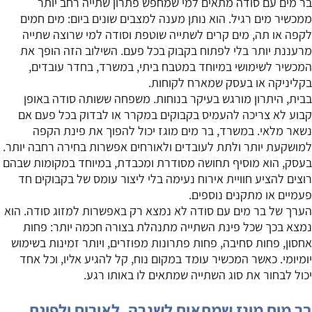
בר מים עם סודה מתאים למי שמחפש פתרון שתייה רחב יותר
בכל יום.
ממכשיר מים רגיל. הוא נותן מענה למצבים שונים ביום: מים חמים
לקפה או תה, מים קרים לשתייה שוטפת וסודה למי שרוצה שתייה
מרעננת יותר בלי לפתוח בקבוק בכל פעם. השילוב הזה הופך את
המכשיר לשימושי במיוחד במטבח ביתי, במשרד, בחדר עובדים,
בקליניקה או בעסק שמארח לקוחות.
בבית, היתרון מורגש בעיקר בנוחות. משפחה ששותה סודה באופן
קבוע לא צריכה להעמיס בקבוקים במקרר או לבדוק בכל פעם אם
נשאר מלאי. במשרד, בר מים מוגז יכול להפוך את פינת הקפה
למושקעת יותר ולתת לעובדים ולאורחים אפשרות בחירה רחבה יותר.
בעסק, הוא מוסיף תחושה מסודרת ומכבדת, במיוחד במקומות שבהם
רוצים להציע חוויית אירוח נעימה בלי ליצור עומס של בקבוקים חד
פעמיים או מתקנים נוספים.
הערך של בר מים עם סודה לא נמצא רק באפשרות למזוג סודה. הוא
נמצא בכך שכל פינת השתייה מתנהלת בצורה חכמה יותר: פחות
אחסון, פחות סחיבה, פחות פתרונות מפוזרים, ויותר זמינות בשימוש
יומיומי. כאשר המכשיר עומד במקום נוח, קל להגיע אליו, וכל אחד
יכול לבחור את סוג השתייה שמתאים לו באותו רגע.
בר מים מוגז שמתאים לשגרה, לאירוח ולפינת