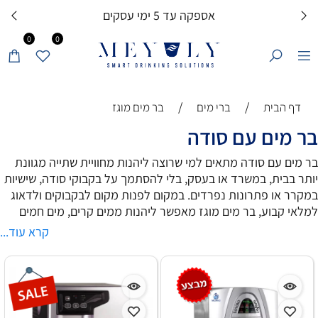
אספקה עד 5 ימי עסקים
0
0
/
/
דף הבית
ברי מים
בר מים מוגז
בר מים עם סודה
בר מים עם סודה מתאים למי שרוצה ליהנות מחוויית שתייה מגוונת
יותר בבית, במשרד או בעסק, בלי להסתמך על בקבוקי סודה, שישיות
במקרר או פתרונות נפרדים. במקום לפנות מקום לבקבוקים ולדאוג
למלאי קבוע, בר מים מוגז מאפשר ליהנות ממים קרים, מים חמים
וסודה ממכשיר אחד נוח לשימוש יומיומי.
קרא עוד...
היתרון של בר מים עם סודה מורגש במיוחד בשגרה עמוסה, באירוח
ובפינות קפה פעילות. הוא מתאים למשפחות שאוהבות סודה זמינה,
למשרדים שרוצים להציע לעובדים ולעורכים חוויית שתייה רחבה יותר,
ולעסקים שמחפשים פתרון מים מסודר, אסתטי ונוח. כך פינת השתייה
הופכת לשימושית יותר, נקייה יותר ומותאמת לכמה סוגי העדפות