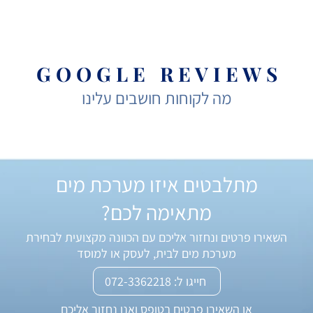
G O O G L E R E V I E W S
מה לקוחות חושבים עלינו
מתלבטים איזו מערכת מים
מתאימה לכם?
השאירו פרטים ונחזור אליכם עם הכוונה מקצועית לבחירת
מערכת מים לבית, לעסק או למוסד
חייגו ל: 072-3362218
או השאירו פרטים בטופס ואנו נחזור אליכם