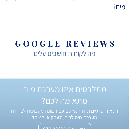
מים?
G O O G L E R E V I E W S
מה לקוחות חושבים עלינו
מתלבטים איזו מערכת מים
מתאימה לכם?
השאירו פרטים ונחזור אליכם עם הכוונה מקצועית לבחירת
מערכת מים לבית, לעסק או למוסד
חייגו ל: 072-3362218