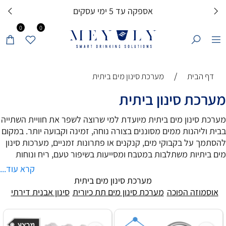
אספקה עד 5 ימי עסקים
0
0
/
דף הבית
מערכת סינון מים ביתית
מערכת סינון ביתית
מערכת סינון מים ביתית מיועדת למי שרוצה לשפר את חוויית השתייה
בבית וליהנות ממים מסוננים בצורה נוחה, זמינה וקבועה יותר. במקום
להסתמך על בקבוקי מים, קנקנים או פתרונות זמניים, מערכות סינון
מים ביתיות משתלבות במטבח ומסייעות בשיפור טעם, ריח ונוחות
השימוש במים בהתאם לסוג המערכת והמסננים שבה.
קרא עוד...
מערכת סינון מים לבית יכולה להתאים למשפחות, דירות, משרדים,
מערכת סינון מים ביתית
פינות קפה ועסקים שרוצים פתרון מסודר יותר לשתייה, לבישול
אוסמוזה הפוכה
מערכת סינון מים תת כיורית
סינון אבנית דירתי
ולשימוש יומיומי. יש מערכות קומפקטיות עם כמה שלבי סינון, מערכות
UF, מערכות אוסמוזה הפוכה ופתרונות תת כיוריים עם ברז ייעודי.
הבחירה הנכונה תלויה בהרגלי השתייה, במבנה המטבח, ברמת