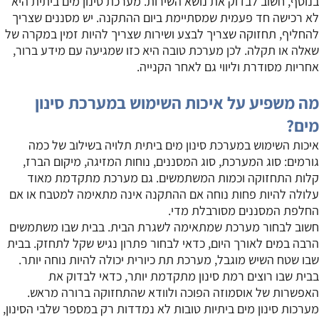
בנוסף, חשוב לבדוק את נושא השירות. מערכת סינון מים ביתית היא
לא רכישה חד פעמית שמסתיימת ביום ההתקנה. יש מסננים שצריך
להחליף, תחזוקה שצריך לבצע ושירות שצריך להיות זמין במקרה של
שאלה או תקלה. לכן מערכת טובה היא כזו שמגיעה עם מידע ברור,
אחריות מסודרת וליווי גם לאחר הקנייה.
מה משפיע על איכות השימוש במערכת סינון
מים?
איכות השימוש במערכת סינון מים ביתית תלויה בשילוב של כמה
גורמים: סוג המערכת, סוג המסננים, נוחות המזיגה, מיקום הברז,
קלות התחזוקה וכמות המשתמשים. גם מערכת מתקדמת מאוד
עלולה להיות פחות נוחה אם ההתקנה אינה מתאימה למטבח או אם
החלפת המסננים מסורבלת מדי.
חשוב לבחור מערכת שמתאימה לשגרת הבית. בבית שבו משתמשים
הרבה במים לאורך היום, כדאי לבחור פתרון נגיש שקל לתחזק. בבית
שבו שטח השיש מוגבל, מערכת תת כיורית יכולה להיות נוחה יותר.
בבית שבו רוצים רמת סינון מתקדמת יותר, כדאי לבדוק את
האפשרות של אוסמוזה הפוכה ולוודא שהתחזוקה ברורה מראש.
מערכות סינון מים ביתיות טובות לא נמדדות רק במספר שלבי הסינון,