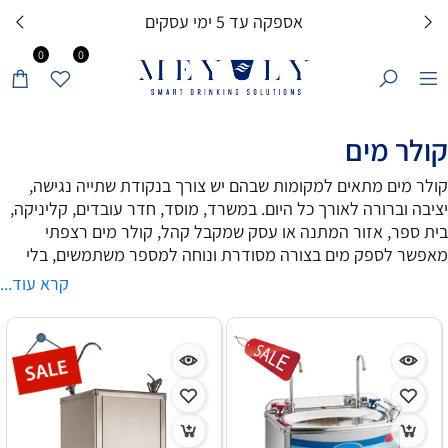
אספקה עד 5 ימי עסקים
0
0
קולר מים
קולר מים מתאים למקומות שבהם יש צורך בנקודת שתייה נגישה,
יציבה וברורה לאורך כל היום. במשרד, מוסד, חדר עובדים, קליניקה,
בית ספר, אזור המתנה או עסק שמקבל קהל, קולר מים רצפתי
מאפשר לספק מים בצורה מסודרת ונוחה למספר משתמשים, בלי
להסתמך על בקבוקי מים, קנקנים או פתרונות זמניים.
קרא עוד...
קולר למשרד או למוסד צריך להתאים לשימוש חוזר, לנגישות גבוהה
ולמיקום ברור בחלל. דגמי נירוסטה רצפתיים מתאימים במיוחד
לסביבה עסקית או ציבורית, בזכות מראה נקי, מבנה יציב ויכולת
להשתלב בפינת שתייה קבועה לעובדים, לקוחות, תלמידים, מטופלים
או אורחים. הבחירה בין קולר מים קרים לבין קולר מים קרים וחמים
תלויה באופי המקום, בכמות המשתמשים ובצורך בשתייה חמה לצד
שתייה קרה.